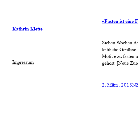
Zum
Inhalt
springen
«Fasten ist ein
Kathrin Klette
Sieben Wochen Ask
leibliche Genüsse
Motive zu fasten 
Impressum
gehört. [Neue Zü
2. März. 2015
N